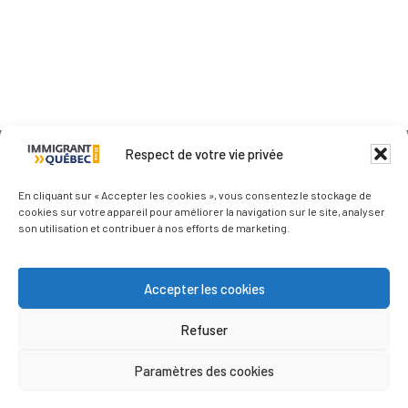
Respect de votre vie privée
Qui sommes-nous ?
En cliquant sur « Accepter les cookies », vous consentez le stockage de
cookies sur votre appareil pour améliorer la navigation sur le site, analyser
Nous contacter
son utilisation et contribuer à nos efforts de marketing.
Les médias parlent de nous
Accepter les cookies
Refuser
Politique de confidentialité
Paramètres des cookies
© Immigrantquebec © 2011–2026 - Tous droits
réservés