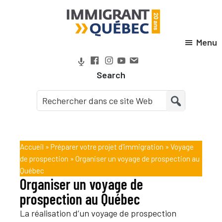
Passer
Passer
Passer
Passer
à
au
à
au
la
contenu
la
pied
Menu
Immigrant
navigation
principal
barre
de
Québec
principale
latérale
page
Search
principale
Accueil
»
Préparer votre projet d'immigration
»
Voyage
de prospection
»
Organiser un voyage de prospection au
Québec
Organiser un voyage de
prospection au Québec
La réalisation d’un voyage de prospection