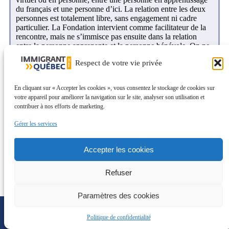
du français et une personne d’ici. La relation entre les deux
personnes est totalement libre, sans engagement ni cadre
particulier. La Fondation intervient comme facilitateur de la
rencontre, mais ne s’immisce pas ensuite dans la relation
entre la personne apprenante et la personne bénévole. On ne
mesure pas l’assiduité des participants ni les éventuels
Respect de votre vie privée
progrès qui sont réalisés.
IQ : Le programme ne se substitue donc pas à un cours
En cliquant sur « Accepter les cookies », vous consentez le stockage de cookies sur
de francisation en tant que tel
votre appareil pour améliorer la navigation sur le site, analyser son utilisation et
contribuer à nos efforts de marketing.
MAA : Non, en effet. Il ne s’agit pas de cours de français,
mais bien d’espaces de conversation, afin de se pratiquer,
Gérer les services
consolider ses acquis, partager et, pourquoi pas, développer
de nouvelles amitiés ! Par conséquent, le programme
s’adresse aux personnes immigrantes qui présentent déjà un
Accepter les cookies
certain niveau de français, par exemple celles qui ont
complété leurs cours de francisation. Les deux personnes
Refuser
doivent pouvoir se comprendre pour pouvoir communiquer
et échanger dans un esprit de réciprocité. Il faut le souligner,
d’ailleurs : le programme deux par deux est aussi un
Paramètres des cookies
formidable outil d’intégration pour les personnes immigrantes
dans leur compréhension de la société québécoise, avec des
Politique de confidentialité
Québécois. Mais ça va dans les deux sens. Les Québécois
gagnent, eux aussi, à s’ouvrir à la diversité des cultures qui