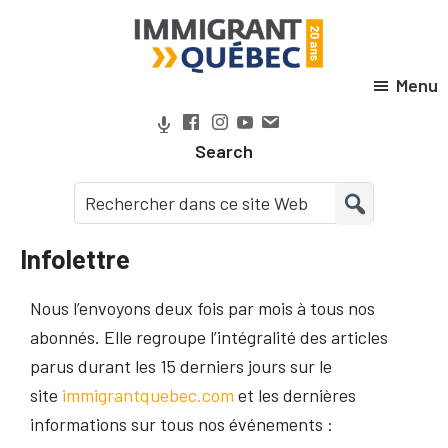
Passer
Passer
Passer
Passer
à
au
à
au
la
contenu
la
pied
Menu
Immigrant
navigation
principal
barre
de
Québec
principale
latérale
page
Search
principale
Infolettre
Nous l’envoyons deux fois par mois à tous nos
abonnés. Elle regroupe l’intégralité des articles
parus durant les 15 derniers jours sur le
site
immigrantquebec.com
et les dernières
informations sur tous nos événements :