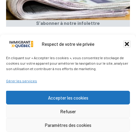
S'abonner à notre infolettre
Respect de votre vie privée
Qui sommes-nous ?
En cliquant sur « Accepter les cookies », vous consentez le stockage de
cookies sur votre appareil pour améliorer la navigation sur le site, analyser
son utilisation et contribuer à nos efforts de marketing.
Nous contacter
Gérer les services
Les médias parlent de nous
Accepter les cookies
Refuser
Politique de confidentialité
Paramètres des cookies
© Immigrantquebec © 2011–2026 - Tous droits
réservés