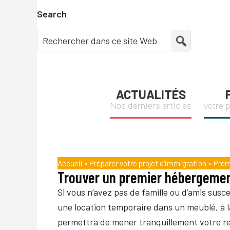
Passer
Passer
Passer
Passer
Search
à
au
à
au
la
contenu
la
pied
navigation
principal
barre
de
principale
latérale
page
principale
ACTUALITÉS
Nos derniers articles
votre 
Accueil
»
Préparer votre projet d'immigration
»
Prem
Trouver un premier hébergeme
Si vous n’avez pas de famille ou d’amis susc
une location temporaire dans un meublé, à l
permettra de mener tranquillement votre re