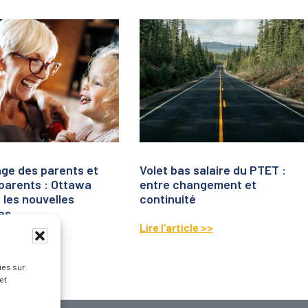
age des parents et
Volet bas salaire du PTET :
parents : Ottawa
entre changement et
les nouvelles
continuité
es
Lire l'article >>
icle >>
ies sur
et