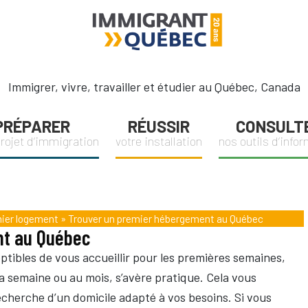
Immigrant
Québec
Immigrer, vivre, travailler et étudier au Québec, Canada
PRÉPARER
RÉUSSIR
CONSULT
projet d’immigration
votre installation
nos outils d’info
ier logement
»
Trouver un premier hébergement au Québec
nt au Québec
eptibles de vous accueillir pour les premières semaines,
a semaine ou au mois, s’avère pratique. Cela vous
cherche d’un domicile adapté à vos besoins. Si vous