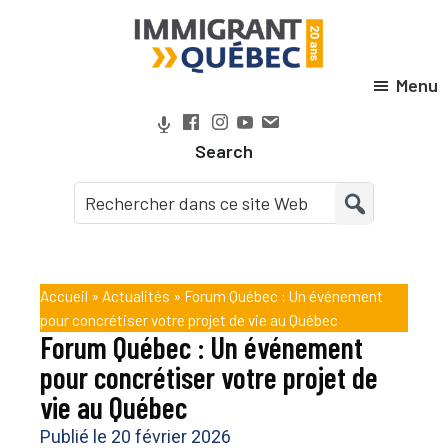
Passer
Passer
Passer
Passer
à
au
à
au
la
contenu
la
pied
Menu
Immigrant
navigation
principal
barre
de
Québec
principale
latérale
page
Search
principale
Accueil
»
Actualités
»
Forum Québec : Un événement
pour concrétiser votre projet de vie au Québec
Forum Québec : Un événement
pour concrétiser votre projet de
vie au Québec
Publié le
20 février 2026