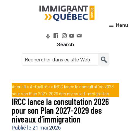
Passer
Passer
Passer
Passer
à
au
à
au
la
contenu
la
pied
Menu
Immigrant
navigation
principal
barre
de
Québec
principale
latérale
page
Search
principale
Accueil
»
Actualités
»
IRCC lance la consultation 2026
pour son Plan 2027-2029 des niveaux d’immigration
IRCC lance la consultation 2026
pour son Plan 2027-2029 des
niveaux d’immigration
Publié le
21 mai 2026