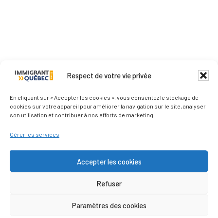
Respect de votre vie privée
Qui sommes-nous ?
En cliquant sur « Accepter les cookies », vous consentez le stockage de
cookies sur votre appareil pour améliorer la navigation sur le site, analyser
son utilisation et contribuer à nos efforts de marketing.
Nous contacter
Gérer les services
Les médias parlent de nous
Accepter les cookies
Refuser
Politique de confidentialité
Paramètres des cookies
© Immigrantquebec © 2011–2026 - Tous droits