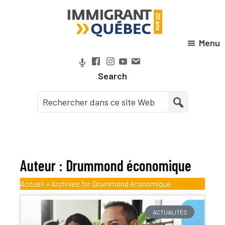
Passer
Passer
Passer
Passer
à
au
à
au
la
contenu
la
pied
Menu
Immigrant
navigation
principal
barre
de
Québec
principale
latérale
page
Search
principale
Auteur :
Drummond économique
Accueil
»
Archives for Drummond économique
ACTUALITÉS