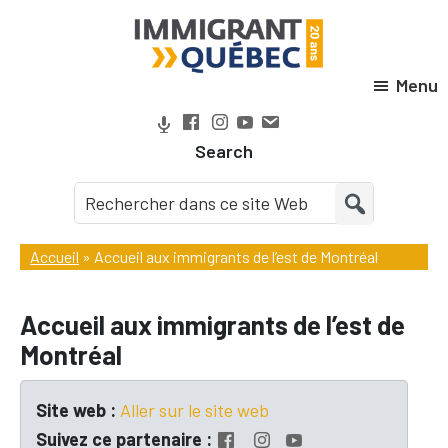
Passer
Passer
Passer
Passer
à
au
à
au
la
contenu
la
pied
Menu
Immigrant
navigation
principal
barre
de
Québec
principale
latérale
page
Search
principale
Accueil
»
Accueil aux immigrants de l’est de Montréal
Accueil aux immigrants de l’est de
Montréal
Site web :
Aller sur le site web
Suivez ce partenaire :