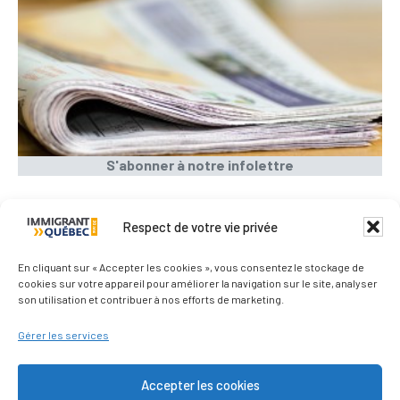
S'abonner à notre infolettre
Respect de votre vie privée
Qui sommes-nous ?
En cliquant sur « Accepter les cookies », vous consentez le stockage de
cookies sur votre appareil pour améliorer la navigation sur le site, analyser
son utilisation et contribuer à nos efforts de marketing.
Nous contacter
Gérer les services
Les médias parlent de nous
Accepter les cookies