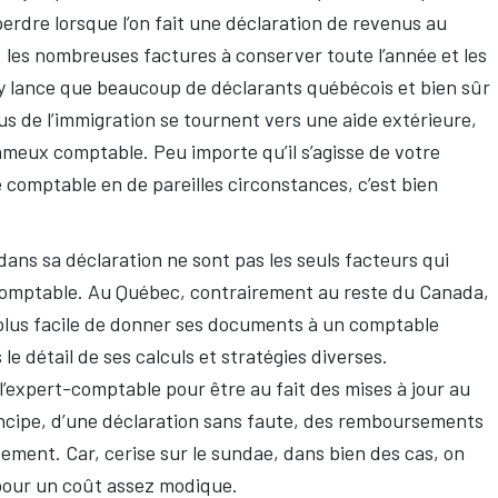
y perdre lorsque l’on fait une déclaration de revenus au
 les nombreuses factures à conserver toute l’année et les
s’y lance que beaucoup de déclarants québécois et bien sûr
s de l’immigration se tournent vers une aide extérieure,
ameux comptable. Peu importe qu’il s’agisse de votre
 comptable en de pareilles circonstances, c’est bien
 dans sa déclaration ne sont pas les seuls facteurs qui
comptable. Au Québec, contrairement au reste du Canada,
p plus facile de donner ses documents à un comptable
e détail de ses calculs et stratégies diverses.
à l’expert-comptable pour être au fait des mises à jour au
rincipe, d’une déclaration sans faute, des remboursements
sement. Car, cerise sur le sundae, dans bien des cas, on
pour un coût assez modique.