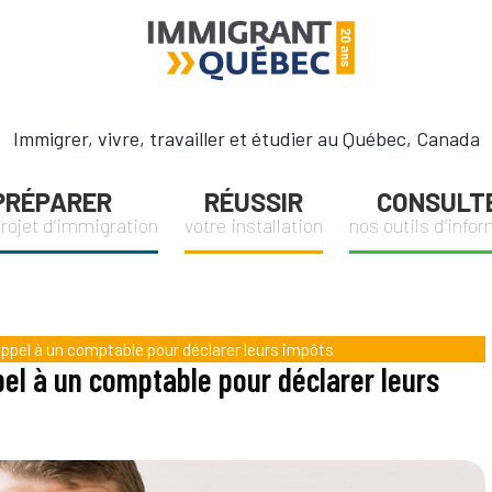
Immigrant
Québec
Immigrer, vivre, travailler et étudier au Québec, Canada
PRÉPARER
RÉUSSIR
CONSULT
projet d’immigration
votre installation
nos outils d’info
ppel à un comptable pour déclarer leurs impôts
el à un comptable pour déclarer leurs