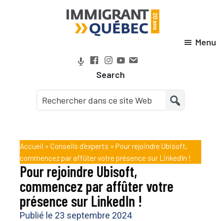
Passer
Passer
Passer
Passer
à
au
à
au
la
contenu
la
pied
Menu
Immigrant
navigation
principal
barre
de
Québec
principale
latérale
page
Search
principale
Accueil
»
Conseils d'experts
»
Pour rejoindre Ubisoft,
commencez par affûter votre présence sur LinkedIn !
Pour rejoindre Ubisoft,
commencez par affûter votre
présence sur LinkedIn !
Publié le
23 septembre 2024