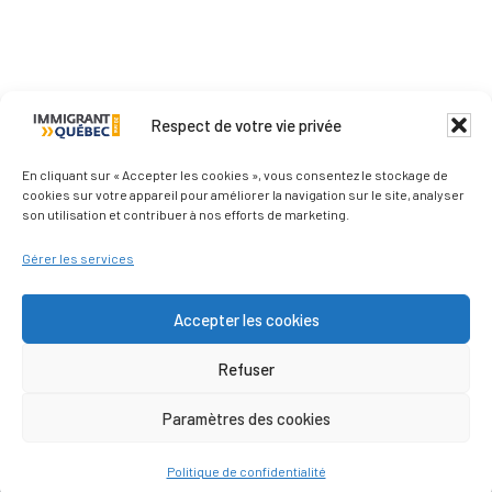
Respect de votre vie privée
Qui sommes-nous ?
En cliquant sur « Accepter les cookies », vous consentez le stockage de
cookies sur votre appareil pour améliorer la navigation sur le site, analyser
son utilisation et contribuer à nos efforts de marketing.
Nous contacter
Gérer les services
Les médias parlent de nous
Accepter les cookies
Refuser
Politique de confidentialité
Paramètres des cookies
© Immigrantquebec © 2011–2026 - Tous droits
réservés
Politique de confidentialité