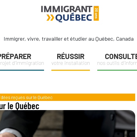
Immigrant
Québec
Immigrer, vivre, travailler et étudier au Québec, Canada
PRÉPARER
RÉUSSIR
CONSULT
projet d’immigration
votre installation
nos outils d’info
idées reçues sur le Québec
ur le Québec