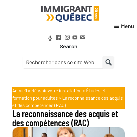
Passer
Passer
Passer
Passer
à
au
à
au
la
contenu
la
pied
Menu
Immigrant
navigation
principal
barre
de
Québec
principale
latérale
page
Search
principale
Accueil
»
Réussir votre installation
»
Études et
formation pour adultes
»
La reconnaissance des acquis
et des compétences (RAC)
La reconnaissance des acquis et
des compétences (RAC)