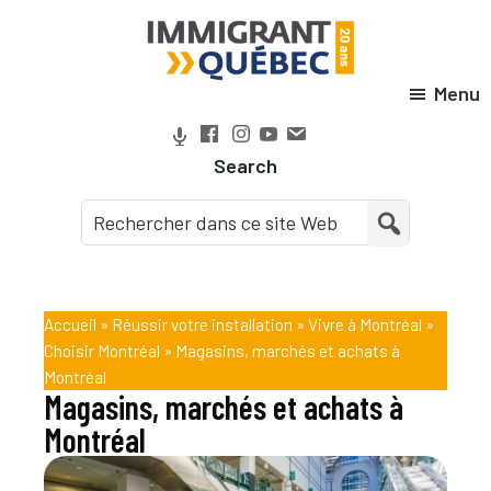
Passer
Passer
Passer
Passer
à
au
à
au
la
contenu
la
pied
Menu
Immigrant
navigation
principal
barre
de
Québec
principale
latérale
page
Search
principale
Accueil
»
Réussir votre installation
»
Vivre à Montréal
»
Choisir Montréal
»
Magasins, marchés et achats à
Montréal
Magasins, marchés et achats à
Montréal