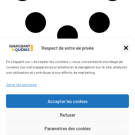
Respect de votre vie privée
Qui sommes-nous ?
En cliquant sur « Accepter les cookies », vous consentez le stockage de
cookies sur votre appareil pour améliorer la navigation sur le site, analyser
son utilisation et contribuer à nos efforts de marketing.
Nous contacter
Gérer les services
Les médias parlent de nous
Accepter les cookies
Refuser
Politique de confidentialité
Paramètres des cookies
© Immigrantquebec © 2011–2026 - Tous droits