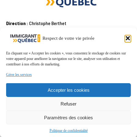
Direction :
Christophe Berthet
Conception :
Basile Moratille
Conception Web :
Soufian Ajlani
Respect de votre vie privée
Rédaction :
Marine Caleb, Marie-Anne Dayé, Basile Moratille,
Adèle Surprenant
Marketing :
Julie Bourgeois
En cliquant sur « Accepter les cookies », vous consentez le stockage de cookies sur
Graphisme :
Françoise Abbate Illustrations de la couverture et
votre appareil pour améliorer la navigation sur le site, analyser son utilisation et
des pages intérieures : Freepik (modifiées)
contribuer à nos efforts de marketing.
Gérer les services
Ce projet est réalisé grâce au soutien financier de la CNESST
Accepter les cookies
par son Programme d’aide financière pour l’information, la
sensibilisation et la formation en matière de normes du travail
et son Programme d’aide financière aux associations et aux
Refuser
organismes pour des projets de formation et d’information en
santé et sécurité du travail.
Paramètres des cookies
Politique de confidentialité