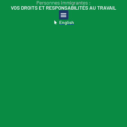
Personnes immigrantes :
VOS DROITS ET RESPONSABILITÉS AU TRAVAIL
English
6- Les recours du travailleur en cas de litige avec son employeur